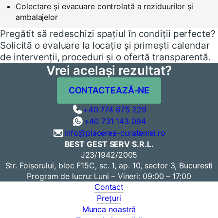
Colectare și evacuare controlată a reziduurilor și
ambalajelor
Pregătit să redeschizi spațiul în condiții perfecte?
Solicită o evaluare la locație și primești calendar
de intervenții, proceduri și o ofertă transparentă.
Vrei același rezultat?
CONTACTEAZĂ-NE
+40 774 675 229
+40 731 143 094
info@placerea-curateniei.ro
BEST GEST SERV S.R.L.
J23/1942/2005
Str. Foișorului, bloc F15C, sc. 1, ap. 10, sector 3, Bucuresti
Program de lucru: Luni – Vineri: 09:00 – 17:00
Contact
Prețuri
Munca noastră