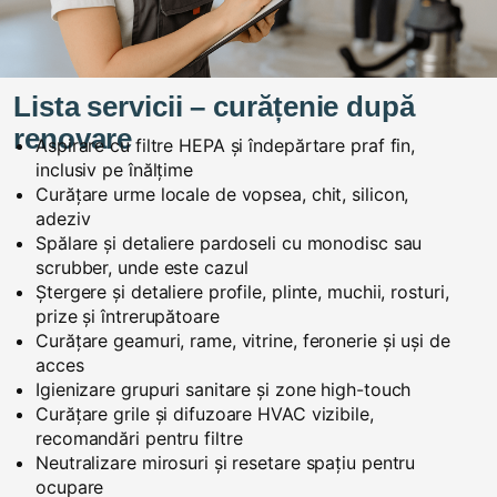
Lista servicii – curățenie după
renovare
Aspirare cu filtre HEPA și îndepărtare praf fin,
inclusiv pe înălțime
Curățare urme locale de vopsea, chit, silicon,
adeziv
Spălare și detaliere pardoseli cu monodisc sau
scrubber, unde este cazul
Ștergere și detaliere profile, plinte, muchii, rosturi,
prize și întrerupătoare
Curățare geamuri, rame, vitrine, feronerie și uși de
acces
Igienizare grupuri sanitare și zone high-touch
Curățare grile și difuzoare HVAC vizibile,
recomandări pentru filtre
Neutralizare mirosuri și resetare spațiu pentru
ocupare